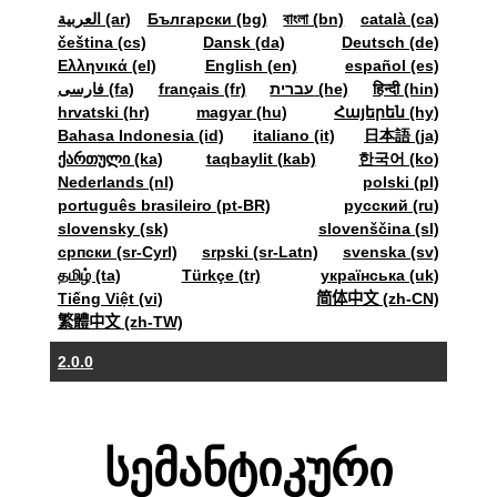
العربية (ar)
Български (bg)
বাংলা (bn)
català (ca)
čeština (cs)
Dansk (da)
Deutsch (de)
Ελληνικά (el)
English (en)
español (es)
فارسی (fa)
français (fr)
עברית (he)
हिन्दी (hin)
hrvatski (hr)
magyar (hu)
Հայերեն (hy)
Bahasa Indonesia (id)
italiano (it)
日本語 (ja)
ქართული (ka)
taqbaylit (kab)
한국어 (ko)
Nederlands (nl)
polski (pl)
português brasileiro (pt-BR)
pyccкий (ru)
slovensky (sk)
slovenščina (sl)
српски (sr-Cyrl)
srpski (sr-Latn)
svenska (sv)
தமிழ் (ta)
Türkçe (tr)
українська (uk)
Tiếng Việt (vi)
简体中文 (zh-CN)
繁體中文 (zh-TW)
2.0.0
სემანტიკური