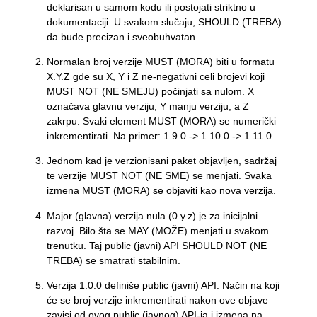
deklarisan u samom kodu ili postojati striktno u
dokumentaciji. U svakom slučaju, SHOULD (TREBA)
da bude precizan i sveobuhvatan.
Normalan broj verzije MUST (MORA) biti u formatu
X.Y.Z gde su X, Y i Z ne-negativni celi brojevi koji
MUST NOT (NE SMEJU) počinjati sa nulom. X
označava glavnu verziju, Y manju verziju, a Z
zakrpu. Svaki element MUST (MORA) se numerički
inkrementirati. Na primer: 1.9.0 -> 1.10.0 -> 1.11.0.
Jednom kad je verzionisani paket objavljen, sadržaj
te verzije MUST NOT (NE SME) se menjati. Svaka
izmena MUST (MORA) se objaviti kao nova verzija.
Major (glavna) verzija nula (0.y.z) je za inicijalni
razvoj. Bilo šta se MAY (MOŽE) menjati u svakom
trenutku. Taj public (javni) API SHOULD NOT (NE
TREBA) se smatrati stabilnim.
Verzija 1.0.0 definiše public (javni) API. Način na koji
će se broj verzije inkrementirati nakon ove objave
zavisi od ovog public (javnog) API-ja i izmena na