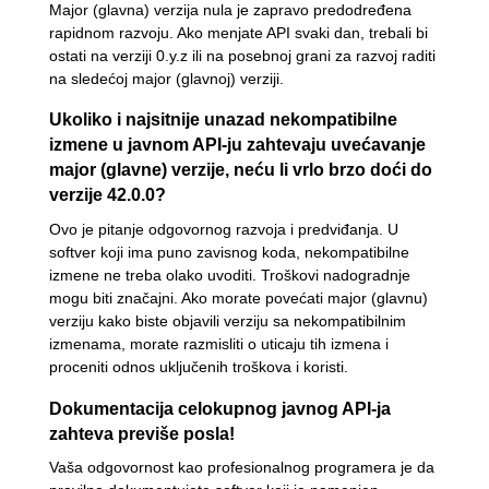
Major (glavna) verzija nula je zapravo predodređena
rapidnom razvoju. Ako menjate API svaki dan, trebali bi
ostati na verziji 0.y.z ili na posebnoj grani za razvoj raditi
na sledećoj major (glavnoj) verziji.
Ukoliko i najsitnije unazad nekompatibilne
izmene u javnom API-ju zahtevaju uvećavanje
major (glavne) verzije, neću li vrlo brzo doći do
verzije 42.0.0?
Ovo je pitanje odgovornog razvoja i predviđanja. U
softver koji ima puno zavisnog koda, nekompatibilne
izmene ne treba olako uvoditi. Troškovi nadogradnje
mogu biti značajni. Ako morate povećati major (glavnu)
verziju kako biste objavili verziju sa nekompatibilnim
izmenama, morate razmisliti o uticaju tih izmena i
proceniti odnos uključenih troškova i koristi.
Dokumentacija celokupnog javnog API-ja
zahteva previše posla!
Vaša odgovornost kao profesionalnog programera je da