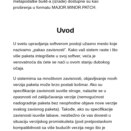
metapodatke build-a (izrade) dostupne su kao
proširenja u formatu MAJOR.MINOR.PATCH.
Uvod
U svetu upravljanja softverom postoji užasno mesto koje
nazivamo „pakao zavisnosti“. Kako vaš sistem raste i što
više paketa integrišete u svoj softver, veća je
verovatnoća da ćete se naći u ovom stanju dubokog
očaja.
U sistemima sa mnoštvom zavisnosti, objavljivanje novih
verzija paketa može brzo postati košmar. Ako su
specifikacije zavisnosti suviše stroge, nalazite se u
opasnosti od zaključavanja verzije (nemogućnost
nadogradnje paketa bez neophodne objave nove verzije
svakog zavisnog paketa). Takođe, ako su specifikacije
zavisnosti isuviše labave, neizbežno će vas dovesti u
situaciju verzijskog promiskuiteta (pod pretpostavkom
kompatibilnosti sa više budućih verzija nego što je