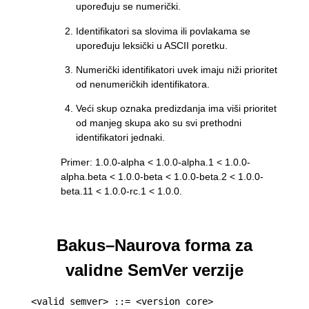
upoređuju se numerički.
Identifikatori sa slovima ili povlakama se
upoređuju leksički u ASCII poretku.
Numerički identifikatori uvek imaju niži prioritet
od nenumeričkih identifikatora.
Veći skup oznaka predizdanja ima viši prioritet
od manjeg skupa ako su svi prethodni
identifikatori jednaki.
Primer: 1.0.0-alpha < 1.0.0-alpha.1 < 1.0.0-
alpha.beta < 1.0.0-beta < 1.0.0-beta.2 < 1.0.0-
beta.11 < 1.0.0-rc.1 < 1.0.0.
Bakus–Naurova forma za
validne SemVer verzije
<valid semver> ::= <version core>
