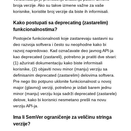
broja verzije. Ako su takve izmene važne za vaše
korisnike, koristite broj verzije da biste ih informisali.
Kako postupati sa deprecating (zastarelim)
funkcionalnostima?
Postojeće funkcionalnosti koje zastarevaju sastavni su
deo razvoja softvera i često su neophodne kako bi
razvoj napredovao. Kad označavate deo javnog API-ja
kao deprecated (zastareli), potrebno je pratiti dve stvari:
(1) ažurirati dokumentaciju kako biste informisali
korisnike, (2) objaviti novu minor (manju) verziju sa
definisanim deprecated (zastarelim) delovima softvera.
Pre nego što potpuno uklonite funkcionalnost u novoj
major (glavnoj) verziji, potrebno je izdati barem jednu
minor (manju) verziju koja sadrži deprecated (zastarele)
delove, kako bi korisnici nesmetano prešli na novu
verziju API-ja.
Ima li SemVer ograničenje za veličinu stringa
verzije?