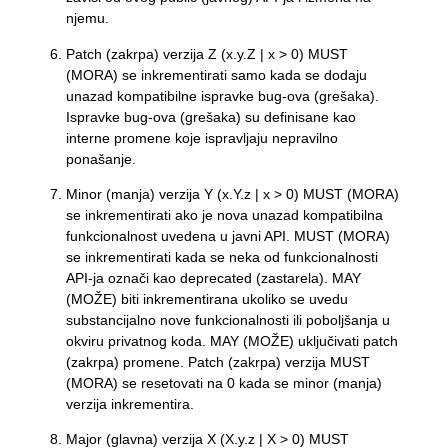
njemu.
Patch (zakrpa) verzija Z (x.y.Z | x > 0) MUST
(MORA) se inkrementirati samo kada se dodaju
unazad kompatibilne ispravke bug-ova (grešaka).
Ispravke bug-ova (grešaka) su definisane kao
interne promene koje ispravljaju nepravilno
ponašanje.
Minor (manja) verzija Y (x.Y.z | x > 0) MUST (MORA)
se inkrementirati ako je nova unazad kompatibilna
funkcionalnost uvedena u javni API. MUST (MORA)
se inkrementirati kada se neka od funkcionalnosti
API-ja označi kao deprecated (zastarela). MAY
(MOŽE) biti inkrementirana ukoliko se uvedu
substancijalno nove funkcionalnosti ili poboljšanja u
okviru privatnog koda. MAY (MOŽE) uključivati patch
(zakrpa) promene. Patch (zakrpa) verzija MUST
(MORA) se resetovati na 0 kada se minor (manja)
verzija inkrementira.
Major (glavna) verzija X (X.y.z | X > 0) MUST