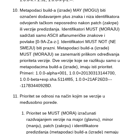
Metapodaci build-a (izrade) MAY (MOGU) biti
označeni dodavanjem plus znaka i niza identifikatora
odvojenih tačkom neposredno nakon patch (zakrpe)
ili verzije predizdanja. Identifikatori MUST (MORAJU)
sadržati samo ASCII alfanumeričke znakove i
povlake [0-9A-Za-z-]. Identifikatori MUST NOT (NE
SMEJU) biti prazni. Metapodaci build-a (izrade)
MUST (MORAJU) se zanemariti prilikom određivanja
prioriteta verzije. Dve verzije koje se razlikuju samo u
metapodacima build-a (izrade), imaju isti prioritet.
Primeri: 1.0.0-alpha+001, 1.0.0+20130313144700,
1.0.0-beta+exp.sha.5114f85, 1.0.0+21AF26D3---
-117B344092BD.
Prioritet se odnosi na način kojim se verzije u
međusobno porede.
Prioritet se MUST (MORA) izračunati
razdvajanjem verzije na major (glavnu), minor
(manju), patch (zakrpu) i identifikatore
predizdanja (metapodaci build-a (izrade) nemaju