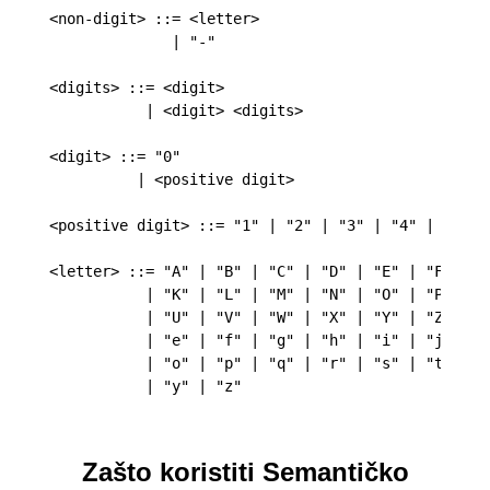
<non-digit> ::= <letter>

              | "-"

<digits> ::= <digit>

           | <digit> <digits>

<digit> ::= "0"

          | <positive digit>

<positive digit> ::= "1" | "2" | "3" | "4" | "5" | 
<letter> ::= "A" | "B" | "C" | "D" | "E" | "F" | "G
           | "K" | "L" | "M" | "N" | "O" | "P" | "Q
           | "U" | "V" | "W" | "X" | "Y" | "Z" | "a
           | "e" | "f" | "g" | "h" | "i" | "j" | "k
           | "o" | "p" | "q" | "r" | "s" | "t" | "u
Zašto koristiti Semantičko