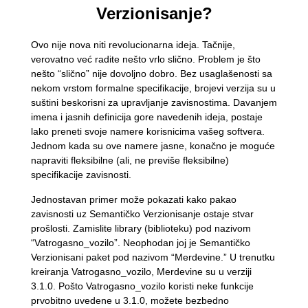
Verzionisanje?
Ovo nije nova niti revolucionarna ideja. Tačnije,
verovatno već radite nešto vrlo slično. Problem je što
nešto “slično” nije dovoljno dobro. Bez usaglašenosti sa
nekom vrstom formalne specifikacije, brojevi verzija su u
suštini beskorisni za upravljanje zavisnostima. Davanjem
imena i jasnih definicija gore navedenih ideja, postaje
lako preneti svoje namere korisnicima vašeg softvera.
Jednom kada su ove namere jasne, konačno je moguće
napraviti fleksibilne (ali, ne previše fleksibilne)
specifikacije zavisnosti.
Jednostavan primer može pokazati kako pakao
zavisnosti uz Semantičko Verzionisanje ostaje stvar
prošlosti. Zamislite library (biblioteku) pod nazivom
“Vatrogasno_vozilo”. Neophodan joj je Semantičko
Verzionisani paket pod nazivom “Merdevine.” U trenutku
kreiranja Vatrogasno_vozilo, Merdevine su u verziji
3.1.0. Pošto Vatrogasno_vozilo koristi neke funkcije
prvobitno uvedene u 3.1.0, možete bezbedno