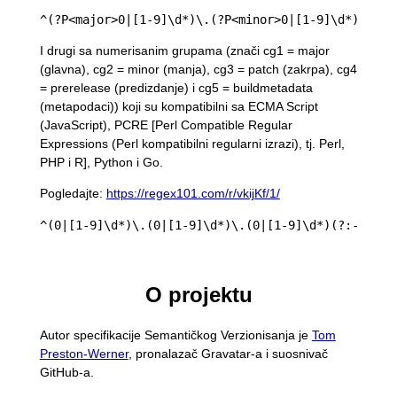
I drugi sa numerisanim grupama (znači cg1 = major
(glavna), cg2 = minor (manja), cg3 = patch (zakrpa), cg4
= prerelease (predizdanje) i cg5 = buildmetadata
(metapodaci)) koji su kompatibilni sa ECMA Script
(JavaScript), PCRE [Perl Compatible Regular
Expressions (Perl kompatibilni regularni izrazi), tj. Perl,
PHP i R], Python i Go.
Pogledajte:
https://regex101.com/r/vkijKf/1/
O projektu
Autor specifikacije Semantičkog Verzionisanja je
Tom
Preston-Werner
, pronalazač Gravatar-a i suosnivač
GitHub-a.