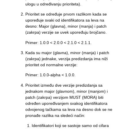
ulogu u određivanju prioriteta).
Prioritet se određuje prvom razlikom kada se
upoređuje svaki od identifikatora sa leva na
desno: Major (glavna), minor (manja) i patch
(zakrpa) verzije se uvek upoređuju brojčano.
Primer: 1.0.0 < 2.0.0 < 2.1.0 < 2.1.1.
Kada su major (glavna), minor (manja) i patch
(zakrpa) jednake, verzija predizdanja ima niži
prioritet od normalne verzije:
Primer: 1.0.0-alpha < 1.0.0.
Prioritet između dve verzije predizdanja sa
jednakom major (glavnom), minor (manjom) i
patch (zakrpa) verzijom MUST (MORA) biti
određen upoređivanjem svakog identifikatora
odvojenog tačkama sa leva na desno dok se ne
pronađe razlika na sledeći način:
Identifikatori koji se sastoje samo od cifara