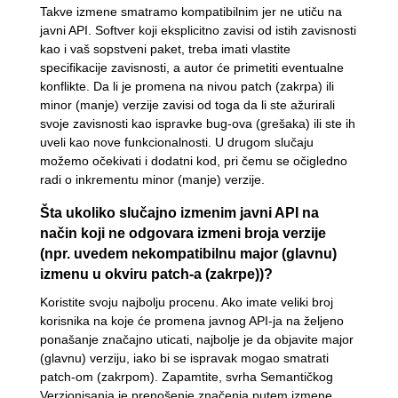
Takve izmene smatramo kompatibilnim jer ne utiču na
javni API. Softver koji eksplicitno zavisi od istih zavisnosti
kao i vaš sopstveni paket, treba imati vlastite
specifikacije zavisnosti, a autor će primetiti eventualne
konflikte. Da li je promena na nivou patch (zakrpa) ili
minor (manje) verzije zavisi od toga da li ste ažurirali
svoje zavisnosti kao ispravke bug-ova (grešaka) ili ste ih
uveli kao nove funkcionalnosti. U drugom slučaju
možemo očekivati i dodatni kod, pri čemu se očigledno
radi o inkrementu minor (manje) verzije.
Šta ukoliko slučajno izmenim javni API na
način koji ne odgovara izmeni broja verzije
(npr. uvedem nekompatibilnu major (glavnu)
izmenu u okviru patch-a (zakrpe))?
Koristite svoju najbolju procenu. Ako imate veliki broj
korisnika na koje će promena javnog API-ja na željeno
ponašanje značajno uticati, najbolje je da objavite major
(glavnu) verziju, iako bi se ispravak mogao smatrati
patch-om (zakrpom). Zapamtite, svrha Semantičkog
Verzionisanja je prenošenje značenja putem izmene