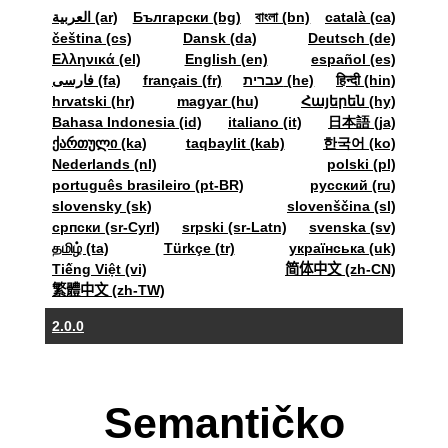
العربية (ar)
Български (bg)
বাংলা (bn)
català (ca)
čeština (cs)
Dansk (da)
Deutsch (de)
Ελληνικά (el)
English (en)
español (es)
فارسی (fa)
français (fr)
עברית (he)
हिन्दी (hin)
hrvatski (hr)
magyar (hu)
Հայերեն (hy)
Bahasa Indonesia (id)
italiano (it)
日本語 (ja)
ქართული (ka)
taqbaylit (kab)
한국어 (ko)
Nederlands (nl)
polski (pl)
português brasileiro (pt-BR)
pyccкий (ru)
slovensky (sk)
slovenščina (sl)
српски (sr-Cyrl)
srpski (sr-Latn)
svenska (sv)
தமிழ் (ta)
Türkçe (tr)
українська (uk)
Tiếng Việt (vi)
简体中文 (zh-CN)
繁體中文 (zh-TW)
2.0.0
Semantičko