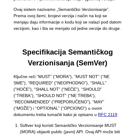
Ovaj sistem nazivamo „Semantičko Verzionisanje“.
Prema ovoj šemi, brojevi verzija i način na koji se
menjaju daju informacije o kodu koji se nalazi pod datom
verzijom, kao i šta se menjalo od jedne verzije do druge.
Specifikacija Semantičkog
Verzionisanja (SemVer)
Ključne reči “MUST” (“MORA”), “MUST NOT” (“NE
SME”), “REQUIRED” (“NEOPHODNO”), “SHALL”
(“HOĆE”), “SHALL NOT” (“NEĆE”), “SHOULD”
(“TREBA”), “SHOULD NOT” (“NE TREBA”),
“RECOMMENDED” (“PREPORUČENO”), “MAY”
(“MOŽE”) i “OPTIONAL” (“OPCIONO”) u ovom
dokumentu treba tumačiti kako je opisano u
RFC 2119
.
Softver koji koristi Semantičko Verzionisanje MUST
(MORA) objaviti public (javni) API. Ovaj API može biti