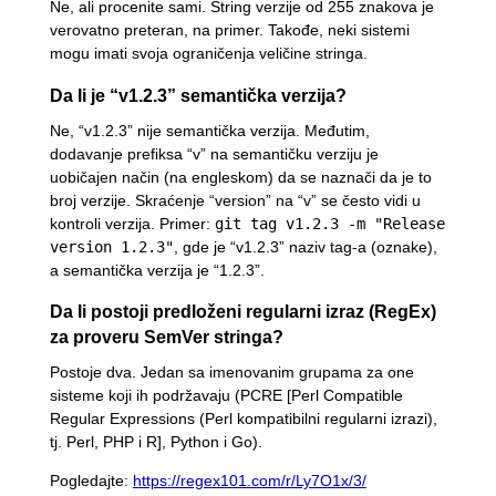
Ne, ali procenite sami. String verzije od 255 znakova je
verovatno preteran, na primer. Takođe, neki sistemi
mogu imati svoja ograničenja veličine stringa.
Da li je “v1.2.3” semantička verzija?
Ne, “v1.2.3” nije semantička verzija. Međutim,
dodavanje prefiksa “v” na semantičku verziju je
uobičajen način (na engleskom) da se naznači da je to
broj verzije. Skraćenje “version” na “v” se često vidi u
kontroli verzija. Primer:
git tag v1.2.3 -m "Release
version 1.2.3"
, gde je “v1.2.3” naziv tag-a (oznake),
a semantička verzija je “1.2.3”.
Da li postoji predloženi regularni izraz (RegEx)
za proveru SemVer stringa?
Postoje dva. Jedan sa imenovanim grupama za one
sisteme koji ih podržavaju (PCRE [Perl Compatible
Regular Expressions (Perl kompatibilni regularni izrazi),
tj. Perl, PHP i R], Python i Go).
Pogledajte:
https://regex101.com/r/Ly7O1x/3/