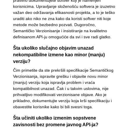
pravilno dokumentujete softver koji je namenjen
korisnicima. Upravljanje složenošću softvera je izuzetno
važan deo održavanja efikasnosti projekta, a to je teško
uraditi ako niko ne zna kako da koristi softver niti koje
metode može bezbedno pozvati. Dugoročno,
Semantičko Verzionisanje i insistiranje na kvalitetno
definisanom API-ju omogućiće da svi i sve radi glatko.
Šta ukoliko slučajno objavim unazad
nekompatibilne izmene kao minor (manju)
verziju?
Čim primetite da ste prekršili specifikacije Semantičkog
Verzionisanja, ispravite grešku i objavite novu minor
(manju) verziju koja ispravlja problem i vraća
kompatibilnost unazad. Čak i u takvim uslovima, nije
prihvatljivo modifikovati verzionisane objave. Ako je
prikladno, dokumentujte verziju koja krši specifikaciju i
obavestite korisnike kako bi bili svesni toga.
Šta učiniti ukoliko izmenim sopstvene
zavisnosti bez promene javnog API-ja?