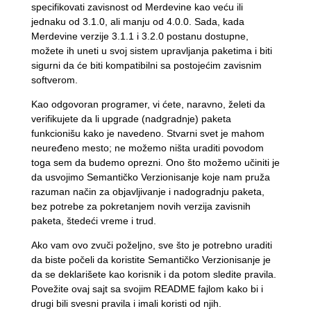
specifikovati zavisnost od Merdevine kao veću ili
jednaku od 3.1.0, ali manju od 4.0.0. Sada, kada
Merdevine verzije 3.1.1 i 3.2.0 postanu dostupne,
možete ih uneti u svoj sistem upravljanja paketima i biti
sigurni da će biti kompatibilni sa postojećim zavisnim
softverom.
Kao odgovoran programer, vi ćete, naravno, želeti da
verifikujete da li upgrade (nadgradnje) paketa
funkcionišu kako je navedeno. Stvarni svet je mahom
neuređeno mesto; ne možemo ništa uraditi povodom
toga sem da budemo oprezni. Ono što možemo učiniti je
da usvojimo Semantičko Verzionisanje koje nam pruža
razuman način za objavljivanje i nadogradnju paketa,
bez potrebe za pokretanjem novih verzija zavisnih
paketa, štedeći vreme i trud.
Ako vam ovo zvuči poželjno, sve što je potrebno uraditi
da biste počeli da koristite Semantičko Verzionisanje je
da se deklarišete kao korisnik i da potom sledite pravila.
Povežite ovaj sajt sa svojim README fajlom kako bi i
drugi bili svesni pravila i imali koristi od njih.