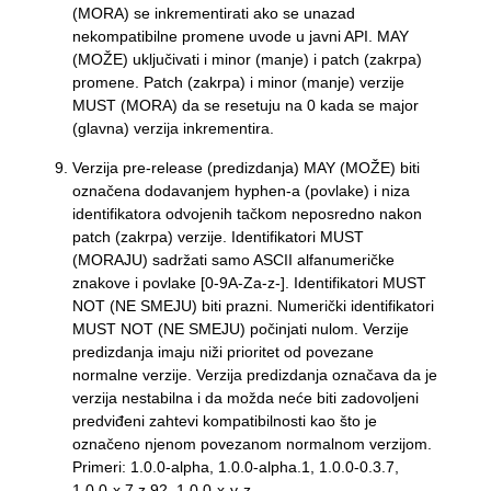
(MORA) se inkrementirati ako se unazad
nekompatibilne promene uvode u javni API. MAY
(MOŽE) uključivati i minor (manje) i patch (zakrpa)
promene. Patch (zakrpa) i minor (manje) verzije
MUST (MORA) da se resetuju na 0 kada se major
(glavna) verzija inkrementira.
Verzija pre-release (predizdanja) MAY (MOŽE) biti
označena dodavanjem hyphen-a (povlake) i niza
identifikatora odvojenih tačkom neposredno nakon
patch (zakrpa) verzije. Identifikatori MUST
(MORAJU) sadržati samo ASCII alfanumeričke
znakove i povlake [0-9A-Za-z-]. Identifikatori MUST
NOT (NE SMEJU) biti prazni. Numerički identifikatori
MUST NOT (NE SMEJU) počinjati nulom. Verzije
predizdanja imaju niži prioritet od povezane
normalne verzije. Verzija predizdanja označava da je
verzija nestabilna i da možda neće biti zadovoljeni
predviđeni zahtevi kompatibilnosti kao što je
označeno njenom povezanom normalnom verzijom.
Primeri: 1.0.0-alpha, 1.0.0-alpha.1, 1.0.0-0.3.7,
1.0.0-x.7.z.92, 1.0.0-x-y-z.--.