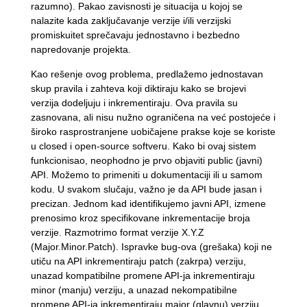
razumno). Pakao zavisnosti je situacija u kojoj se
nalazite kada zaključavanje verzije i/ili verzijski
promiskuitet sprečavaju jednostavno i bezbedno
napredovanje projekta.
Kao rešenje ovog problema, predlažemo jednostavan
skup pravila i zahteva koji diktiraju kako se brojevi
verzija dodeljuju i inkrementiraju. Ova pravila su
zasnovana, ali nisu nužno ograničena na već postojeće i
široko rasprostranjene uobičajene prakse koje se koriste
u closed i open-source softveru. Kako bi ovaj sistem
funkcionisao, neophodno je prvo objaviti public (javni)
API. Možemo to primeniti u dokumentaciji ili u samom
kodu. U svakom slučaju, važno je da API bude jasan i
precizan. Jednom kad identifikujemo javni API, izmene
prenosimo kroz specifikovane inkrementacije broja
verzije. Razmotrimo format verzije X.Y.Z
(Major.Minor.Patch). Ispravke bug-ova (grešaka) koji ne
utiču na API inkrementiraju patch (zakrpa) verziju,
unazad kompatibilne promene API-ja inkrementiraju
minor (manju) verziju, a unazad nekompatibilne
promene API-ja inkrementiraju major (glavnu) verziju.