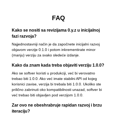
FAQ
Kako se nositi sa revizijama 0.y.z u inicijalnoj
fazi razvoja?
Najjednostavniji način je da započnete inicijalni razvoj
objavom verzije 0.1.0 i potom inkrementirate minor
(manju) verziju za svako sledeće izdanje.
Kako da znam kada treba objaviti verziju 1.0.0?
Ako se softver koristi u produkciji, već bi verovatno
trebao biti 1.0.0. Ako već imate stabilni API od kojeg
korisnici zavise, verzija bi trebala biti 1.0.0. Ukoliko ste
prilično zabrinuti oko kompatibilnosti unazad, softver bi
već trebao biti objavljen pod verzijom 1.0.0.
Zar ovo ne obeshrabruje rapidan razvoj i brzu
iteraciju?