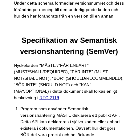
Under detta schema förmedlar versionsnumret och dess
förändringar mening till den underliggande koden och
hur den har förändrats från en version till en annan.
Specifikation av Semantisk
versionshantering (SemVer)
Nyckelorden “MÅSTE”/”FÅR ENBART”
(MUST/SHALL/REQUIRED), “FÅR INTE” (MUST
NOT/SHALL NOT), “BÖR” (SHOULD/RECOMMENDED),
“BÖR INTE” (SHOULD NOT) och “KAN”
(MAY/OPTIONAL) i detta dokument skall tolkas enligt
beskrivning i
RFC 2119
.
Program som använder Semantisk
versionshantering MÅSTE deklarera ett publikt API.
Detta API kan deklareras i själva koden eller enbart
existera i dokumentationen. Oavsett hur det görs
BÖR det vara precist och heltäckande.