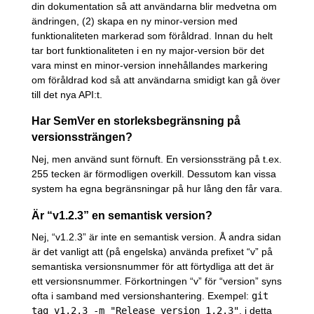
din dokumentation så att användarna blir medvetna om
ändringen, (2) skapa en ny minor-version med
funktionaliteten markerad som föråldrad. Innan du helt
tar bort funktionaliteten i en ny major-version bör det
vara minst en minor-version innehållandes markering
om föråldrad kod så att användarna smidigt kan gå över
till det nya API:t.
Har SemVer en storleksbegränsning på
versionssträngen?
Nej, men använd sunt förnuft. En versionssträng på t.ex.
255 tecken är förmodligen overkill. Dessutom kan vissa
system ha egna begränsningar på hur lång den får vara.
Är “v1.2.3” en semantisk version?
Nej, “v1.2.3” är inte en semantisk version. Å andra sidan
är det vanligt att (på engelska) använda prefixet “v” på
semantiska versionsnummer för att förtydliga att det är
ett versionsnummer. Förkortningen “v” för “version” syns
ofta i samband med versionshantering. Exempel:
git
tag v1.2.3 -m "Release version 1.2.3"
, i detta