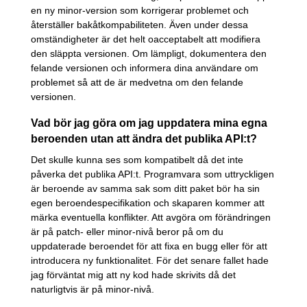
en ny minor-version som korrigerar problemet och
återställer bakåtkompabiliteten. Även under dessa
omständigheter är det helt oacceptabelt att modifiera
den släppta versionen. Om lämpligt, dokumentera den
felande versionen och informera dina användare om
problemet så att de är medvetna om den felande
versionen.
Vad bör jag göra om jag uppdatera mina egna
beroenden utan att ändra det publika API:t?
Det skulle kunna ses som kompatibelt då det inte
påverka det publika API:t. Programvara som uttryckligen
är beroende av samma sak som ditt paket bör ha sin
egen beroendespecifikation och skaparen kommer att
märka eventuella konflikter. Att avgöra om förändringen
är på patch- eller minor-nivå beror på om du
uppdaterade beroendet för att fixa en bugg eller för att
introducera ny funktionalitet. För det senare fallet hade
jag förväntat mig att ny kod hade skrivits då det
naturligtvis är på minor-nivå.