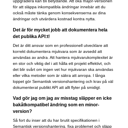
uppgradera kan bli betydande. Att öka major-versionen
för att släppa inkompatibla ändringar innebär att du
också måste tänka genom konsekvenserna av dina
ändringar och utvärdera kostnad kontra nytta.
Det är för mycket jobb att dokumentera hela
det publika API:t!
Det är ditt ansvar som en professionell utvecklare att
korrekt dokumentera mjukvara som är avsedd att
användas av andra. Att hantera mjukvarukomplexitet är
en stor och viktig del i att hålla ett projekt effektivt, och
det blir svårt om ingen vet hur mjukvaran ska användas
eller vilka metoder som är säkra att anropa. I långa
loppet gör Semantisk versionshantering och krav på väl
dokumenterat publikt API att allt flyter på smidigt.
Vad gör jag om jag av misstag släpper en icke
bakåtkompatibel ändring som en minor-
version?
Så fort du inser att du har brutit specifikationen i
Semantisk versionshantering, fixa problemet och släpp