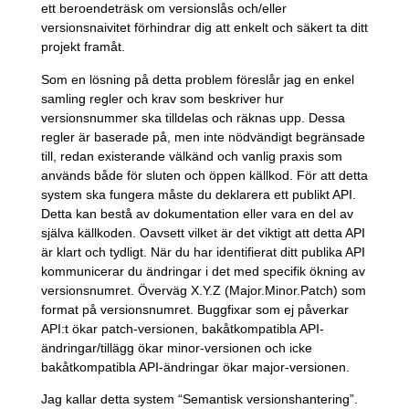
ett beroendeträsk om versionslås och/eller
versionsnaivitet förhindrar dig att enkelt och säkert ta ditt
projekt framåt.
Som en lösning på detta problem föreslår jag en enkel
samling regler och krav som beskriver hur
versionsnummer ska tilldelas och räknas upp. Dessa
regler är baserade på, men inte nödvändigt begränsade
till, redan existerande välkänd och vanlig praxis som
används både för sluten och öppen källkod. För att detta
system ska fungera måste du deklarera ett publikt API.
Detta kan bestå av dokumentation eller vara en del av
själva källkoden. Oavsett vilket är det viktigt att detta API
är klart och tydligt. När du har identifierat ditt publika API
kommunicerar du ändringar i det med specifik ökning av
versionsnumret. Överväg X.Y.Z (Major.Minor.Patch) som
format på versionsnumret. Buggfixar som ej påverkar
API:t ökar patch-versionen, bakåtkompatibla API-
ändringar/tillägg ökar minor-versionen och icke
bakåtkompatibla API-ändringar ökar major-versionen.
Jag kallar detta system “Semantisk versionshantering”.