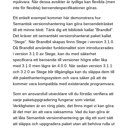
mjukvara. När dessa avsikter är tydliga kan flexibla (men
inte för flexibla) beroendespecifikationer göras.
Ett enkelt exempel kommer här demonstrera hur
Semantisk versionshantering kan göra beroendeträsket
till ett minne blott. Tänk dig ett bibliotek kallat ”Brandbil”.
Det kräver ett semantiskt versionshanterat paket kallat
”Stege”. När Brandbil skapas finns Stege i version 3.1.0.
Då Brandbil använder funktionalitet som introducerades
i version 3.1.0 av Stege, kan du med säkerhet
specificera ett beroende till versioner högre eller lika
med 3.1.0 men lägre än 4.0.0. När sedan version 3.1.1
och 3.2.0 av Stege blir tillgängliga kan du släppa dem till
ditt pakethanteringssystem och vara säker på att de
kommer vara kompatibla med existerande programvara.
Som en ansvarsfull utvecklare vill du förstås verifiera att
varje paketuppgradering fungerar som väntat.
Verkligheten är en rörig plats, det finns inget vi kan göra
åt det mer än att vara vaksamma. Vad du kan göra är
att låta Semantisk versionshantering ge dig ett sunt sätt
att släppa och uppgradera paket utan att behöva rulla ut