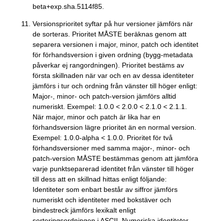
beta+exp.sha.5114f85.
Versionsprioritet syftar på hur versioner jämförs när
de sorteras. Prioritet MÅSTE beräknas genom att
separera versionen i major, minor, patch och identitet
för förhandsversion i given ordning (bygg-metadata
påverkar ej rangordningen). Prioritet bestäms av
första skillnaden när var och en av dessa identiteter
jämförs i tur och ordning från vänster till höger enligt:
Major-, minor- och patch-version jämförs alltid
numeriskt. Exempel: 1.0.0 < 2.0.0 < 2.1.0 < 2.1.1.
När major, minor och patch är lika har en
förhandsversion lägre prioritet än en normal version.
Exempel: 1.0.0-alpha < 1.0.0. Prioritet för två
förhandsversioner med samma major-, minor- och
patch-version MÅSTE bestämmas genom att jämföra
varje punktseparerad identitet från vänster till höger
till dess att en skillnad hittas enligt följande:
Identiteter som enbart består av siffror jämförs
numeriskt och identiteter med bokstäver och
bindestreck jämförs lexikalt enligt
sorteringsordningen i ASCII. Numeriska identiteter