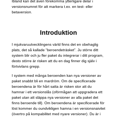
Ibland kan det även förekomma ytterligare delar i
versionsnumret för att markera t.ex. en test- eller
betaversion.
Introduktion
I mjukvaruutvecklingens värld finns det en obehaglig
plats, det så kallade “beroendeträsket”. Ju större ditt
system blir och ju fler paket du integrerar i ditt program,
desto större är risken att du en dag finner dig själv i
förtvivlans grepp.
I system med många beroenden kan nya versioner av
paket snabbt bli en mardröm. Om de specificerade
beroendena är för hårt satta är risken stor att du
hamnar i ett versionslås (oförmågan att uppgradera ett
paket utan att släppa nya versioner av alla paket det
finns beroende till). Om beroendena är specificerade för
löst kommer du oundvikligen hamna i en versionsnaivitet
(övertro på kompabilitet med nyare versioner). Du är i