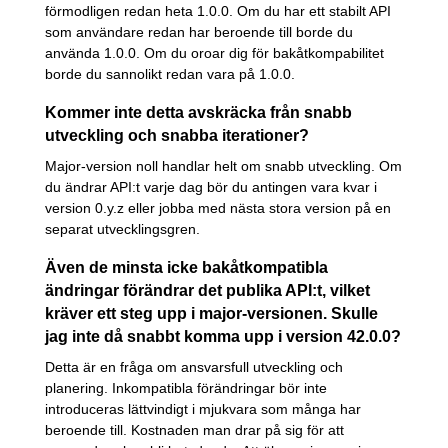
förmodligen redan heta 1.0.0. Om du har ett stabilt API
som användare redan har beroende till borde du
använda 1.0.0. Om du oroar dig för bakåtkompabilitet
borde du sannolikt redan vara på 1.0.0.
Kommer inte detta avskräcka från snabb
utveckling och snabba iterationer?
Major-version noll handlar helt om snabb utveckling. Om
du ändrar API:t varje dag bör du antingen vara kvar i
version 0.y.z eller jobba med nästa stora version på en
separat utvecklingsgren.
Även de minsta icke bakåtkompatibla
ändringar förändrar det publika API:t, vilket
kräver ett steg upp i major-versionen. Skulle
jag inte då snabbt komma upp i version 42.0.0?
Detta är en fråga om ansvarsfull utveckling och
planering. Inkompatibla förändringar bör inte
introduceras lättvindigt i mjukvara som många har
beroende till. Kostnaden man drar på sig för att