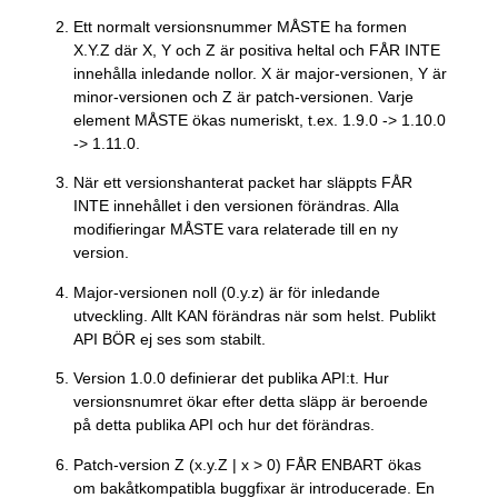
Ett normalt versionsnummer MÅSTE ha formen
X.Y.Z där X, Y och Z är positiva heltal och FÅR INTE
innehålla inledande nollor. X är major-versionen, Y är
minor-versionen och Z är patch-versionen. Varje
element MÅSTE ökas numeriskt, t.ex. 1.9.0 -> 1.10.0
-> 1.11.0.
När ett versionshanterat packet har släppts FÅR
INTE innehållet i den versionen förändras. Alla
modifieringar MÅSTE vara relaterade till en ny
version.
Major-versionen noll (0.y.z) är för inledande
utveckling. Allt KAN förändras när som helst. Publikt
API BÖR ej ses som stabilt.
Version 1.0.0 definierar det publika API:t. Hur
versionsnumret ökar efter detta släpp är beroende
på detta publika API och hur det förändras.
Patch-version Z (x.y.Z | x > 0) FÅR ENBART ökas
om bakåtkompatibla buggfixar är introducerade. En