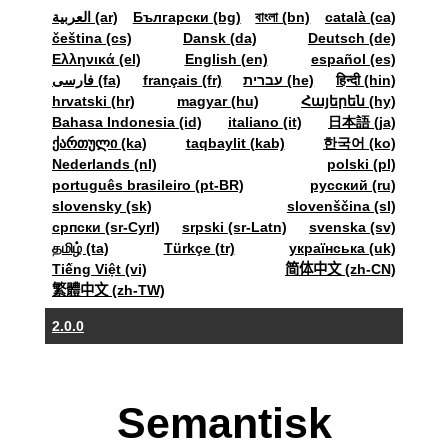
العربية (ar)
Български (bg)
বাংলা (bn)
català (ca)
čeština (cs)
Dansk (da)
Deutsch (de)
Ελληνικά (el)
English (en)
español (es)
فارسی (fa)
français (fr)
עברית (he)
हिन्दी (hin)
hrvatski (hr)
magyar (hu)
Հայերեն (hy)
Bahasa Indonesia (id)
italiano (it)
日本語 (ja)
ქართული (ka)
taqbaylit (kab)
한국어 (ko)
Nederlands (nl)
polski (pl)
português brasileiro (pt-BR)
pyccкий (ru)
slovensky (sk)
slovenščina (sl)
српски (sr-Cyrl)
srpski (sr-Latn)
svenska (sv)
தமிழ் (ta)
Türkçe (tr)
українська (uk)
Tiếng Việt (vi)
简体中文 (zh-CN)
繁體中文 (zh-TW)
2.0.0
Semantisk