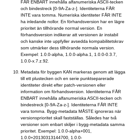
FÅR ENBART innehålla alfanumeriska ASCII-tecken
och bindestreck [0-9A-Za-z-]. Identiteterna FÅR
INTE vara tomma. Numeriska identiteter FÅR INTE
ha inledande nollor. En förhandsversion har en lägre
prioritet än tillhörande normal version. En
förhandsversion indikerar att versionen är instabil
och kanske inte uppfyller avsedda kompabilitetskrav
som utmärker dess tillhörande normala version.
Exempel: 1.0.0-alpha, 1.0.0-alpha.1, 1.0.0-0.3.7,
1.0.0-x.7.z.92.
Metadata för byggen KAN markeras genom att lägga
till ett plustecken och en serie punktseparerade
identiteter direkt efter patch-versionen eller
information om förhandsversion. Identiteterna FÅR
ENBART innehålla alfanumeriska ASCII-tecken och
bindestreck [0-9A-Za-z-]. Identiteterna FÅR INTE
vara tomma. Bygg-metadata MÅSTE ignoreras när
versionsprioritet skall fastställas. Således har två
versioner som enbart skiljer i bygg-metadata samma
prioritet. Exempel: 1.0.0-alpha+001,
1.0.0+20130313144700, 1.0.0-