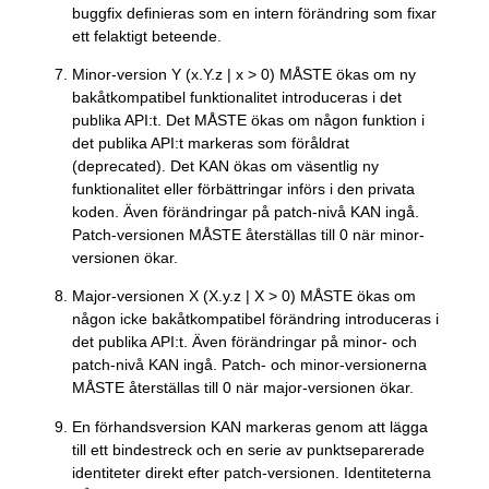
buggfix definieras som en intern förändring som fixar
ett felaktigt beteende.
Minor-version Y (x.Y.z | x > 0) MÅSTE ökas om ny
bakåtkompatibel funktionalitet introduceras i det
publika API:t. Det MÅSTE ökas om någon funktion i
det publika API:t markeras som föråldrat
(deprecated). Det KAN ökas om väsentlig ny
funktionalitet eller förbättringar införs i den privata
koden. Även förändringar på patch-nivå KAN ingå.
Patch-versionen MÅSTE återställas till 0 när minor-
versionen ökar.
Major-versionen X (X.y.z | X > 0) MÅSTE ökas om
någon icke bakåtkompatibel förändring introduceras i
det publika API:t. Även förändringar på minor- och
patch-nivå KAN ingå. Patch- och minor-versionerna
MÅSTE återställas till 0 när major-versionen ökar.
En förhandsversion KAN markeras genom att lägga
till ett bindestreck och en serie av punktseparerade
identiteter direkt efter patch-versionen. Identiteterna